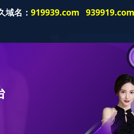
网站首页
关于我们
华体会押注
解决方案
2BE1水环式华体会
2BE1水环式
常用于抽咽不含
一般以水作为工
气量大、结构简
电源电压：3-38
极限压力：-0.09
功率范围：5.5-