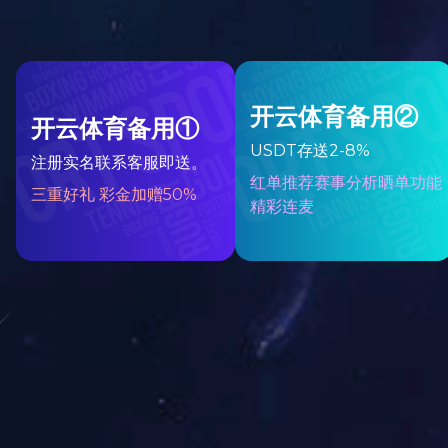
真空度的表示方法
水环式华体会体育手机端管道连接图
液环水环式华体会体育手机端工作原理图
解
浅谈华体会体育手机端选型
水环式华体会体育手机端安装示意图
水环式华体会体育手机端常见故障分析
华体会体育手机端没劲吸力小怎么办
真空度是正值还是负值？
水环华体会体育手机端水箱作用