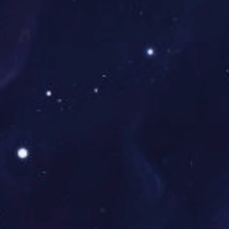
如上图：1.叶轮 2.轮毂 3.泵体 4.吸气口 5.液环 6.柔性排气