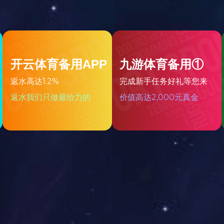
2BE1水环式华体会体育手机端由泵体、叶轮、轴、侧盖、分
圆形，叶轮结构分铸造和焊接两种，并装有自动排水阀，轴封采
2BE130-2BE170的水环式华体会体育手机端，排气管的联