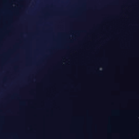
叶轮偏心地安装在接近圆形的泵体内，当叶轮旋转时，液体受
在两相领叶片，叶轮轮毂和液环内表面之间形成密闭的气腔。在
降，气体从吸气口吸入;在排气区，密闭气腔体积逐渐减小，其内
反复连续进行，达到抽送气体的目的。
应用领域
电力行业冷凝器抽真空、真空吸水、烟气脱硫、飞灰输送、
石油化工气体回收、瓦斯排放、原油真空蒸馏、聚酯生产、P
造纸业粗浆洗浆机、石灰泥浆过滤、沉淀物过滤、真空脱水
采矿业真空过滤、废气回收、瓦斯排放、沼气回收
制药业真空干燥、真空蒸馏、物料加注或转移、真空晶华、
木材加工真空吸附、木材干燥、木材保存、原木浸渍
食品饮料纯净水除气、食用油除臭、真空杀菌、湿滑、真空
医疗器械蒸汽灭菌、中央真空系统